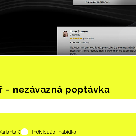
ř - nezávazná poptávka
Varianta C
Individuální nabídka