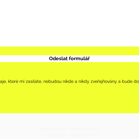
Odeslat formulář
aje, které mi zasíláte, nebudou nikde a nikdy zveřejňovány a bude d
Antonín Páral - Grafika na míru
IČ: 07908512, Neplátce DPH