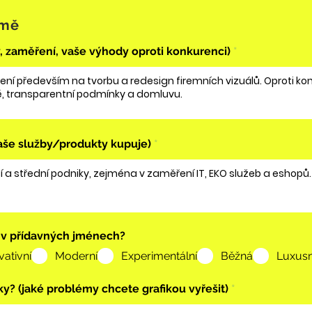
rmě
v, zaměření, vaše výhody oproti konkurenci)
vaše služby/produkty kupuje)
a v přídavných jménech?
ativní
Moderní
Experimentální
Běžná
Luxusn
iky? (jaké problémy chcete grafikou vyřešit)