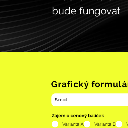
bude fungovat
Grafický formulá
Zájem o cenový balíček
Varianta A
Varianta B