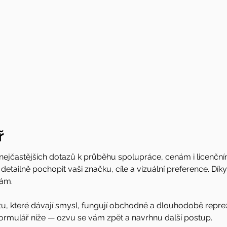
ř
 nejčastějších dotazů k průběhu spolupráce, cenám i licenčn
detailně pochopit vaši značku, cíle a vizuální preference. D
bám.
itu, které dávají smysl, fungují obchodně a dlouhodobě reprez
ý formulář níže — ozvu se vám zpět a navrhnu další postup.