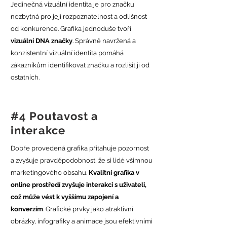
Jedinečná vizuální identita je pro značku
nezbytná pro její rozpoznatelnost a odlišnost
od konkurence. Grafika jednoduše tvoří
vizuální
DNA značky
. Správně navržená a
konzistentní vizuální identita pomáhá
zákazníkům identifikovat značku a rozlišit ji od
ostatních.
#4 Poutavost a
interakce
Dobře provedená grafika přitahuje pozornost
a zvyšuje pravděpodobnost, že si lidé všimnou
marketingového obsahu.
Kvalitní grafika v
online prostředí zvyšuje interakci s uživateli,
což může vést k vyššímu zapojení a
konverzím
. Grafické prvky jako atraktivní
obrázky, infografiky a animace jsou efektivními