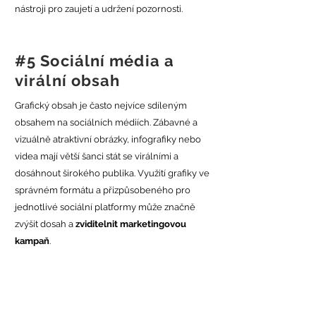
nástroji pro zaujetí a udržení pozornosti.
#5 Sociální média a
virální obsah
Grafický obsah je často nejvíce sdíleným
obsahem na sociálních médiích. Zábavné a
vizuálně atraktivní obrázky, infografiky nebo
videa mají větší šanci stát se virálními a
dosáhnout širokého publika. Využití grafiky ve
správném formátu a přizpůsobeného pro
jednotlivé sociální platformy může značně
zvýšit dosah a
zviditelnit marketingovou
kampaň
.
Jste připraveni využít sílu grafiky ve svých
marketingových kampaních? Nechte se
inspirovat a spolupracujte s profesionálními